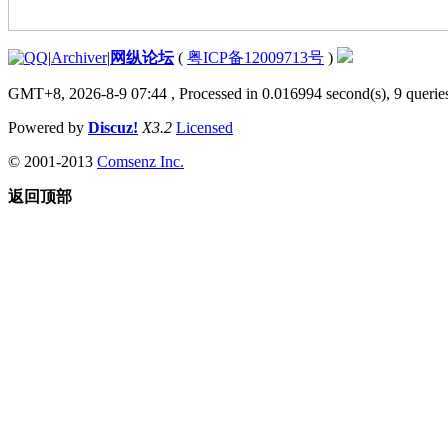
|
Archiver
|
网纵论坛
(
粤ICP备12009713号
)
GMT+8, 2026-8-9 07:44
, Processed in 0.016994 second(s), 9 queries
Powered by
Discuz!
X3.2
Licensed
© 2001-2013
Comsenz Inc.
返回顶部