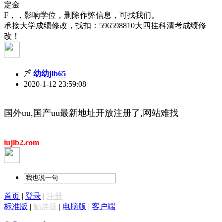
定金
F，，影响学位，删除作弊信息，可找我们。
承接大学成绩修改，找扣：596598810大四挂科清考成绩修
改！
#
7
幼幼jlb65
2020-1-12 23:59:08
国外uu,国产uu最新地址开放注册了,网站难找
iujlb2.com
首页
|
登录
|
注册
标准版
|
触屏版
|
电脑版
|
客户端