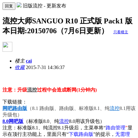
旧版流控 - 更新发布
回复
流控大师SANGUO R10 正式版 Pack1 版
本日期:20150706（7月6日更新）
只看楼主
楼主
cai
收藏
2015-7-31 14:36:37
注意：升级
流控
过程中会造成断网(1分钟内)
下载链接：
网吧路由版
（8.1 路由版、路由版、标准版8.1、纯
流控
8.1用该
升级包）
8.0网吧版
（标准版8.0、纯
流控
8.0用该升级包）
注意：标准版8.1、纯流控8.1升级后，主菜单将“
路由管理
”
显
示在顶行主功能上，里面只有“
下载路由版
”的提示，
无需理