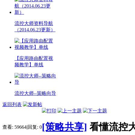
流控大师资料导航
（2014.06.23更新）
【应用路由配置视
频教学】单线
流控大师--策略向导
返回列表
[策略共享]
看懂流控大
查看:
59664
|
回复:
0