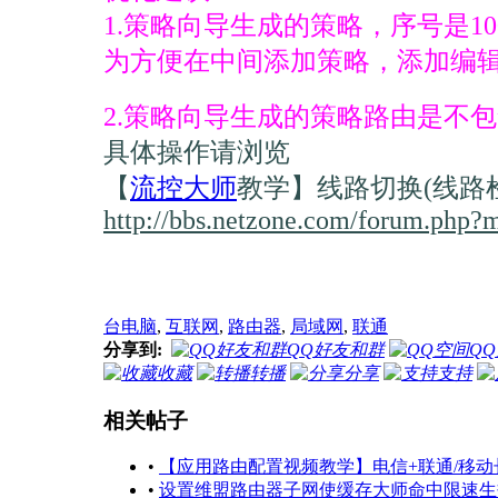
1.策略向导生成的策略，序号是10
为方便在中间添加策略，添加编辑
2.策略向导生成的策略路由是不包
具体操作请浏览
【
流控大师
教学】线路切换(线路检
http://bbs.netzone.com/forum.php
台电脑
,
互联网
,
路由器
,
局域网
,
联通
分享到:
QQ好友和群
Q
收藏
转播
分享
支持
相关帖子
•
【应用路由配置视频教学】电信+联通/移动
•
设置维盟路由器子网使缓存大师命中限速生