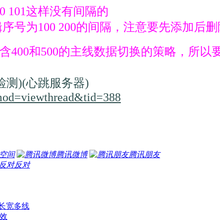
0 101这样没有间隔的
序号为100 200的间隔，注意要先添加
含400和500的主线数据切换的策略，所以
测)(心跳服务器)
?mod=viewthread&tid=388
Q空间
腾讯微博
腾讯朋友
反对
长宽多线
效