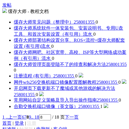
发帖
缓存大师 - 教程文档
缓存大师常见问题（整理中）
258001355
0
缓存大师系统软件一体安装包、安装说明书、专用U盘
工具、和首次安装设置（有引用）
流水
0
缓存大师部署结构设置分享、ROS+流控+缓存大师配套
设置 (有引用)
流水
0
缓存大师网吧、社区宽带、高校、ISP等大型网络成功案
例（有引用）
流水
0
缓存大师管理页面登陆不了的排查和解决方法
258001355
0
注册流程 (有引用）
258001355
0
网件wfs256交换机端口镜像配置图解教程
258001355
0
开启网页下载更新不了魔域或其他游戏的解决方法
258001355
0
常用网站自定义策略及导入导出操作指南
258001355
0
合勤交换机端口镜像（英文版）
258001355
1
1 ..
上一页
6
7
8
9
.. 18
/ 18 页
下一页
首页
|
登录
|
注册