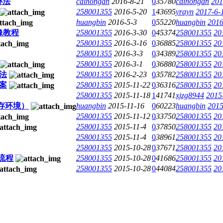
办法
caihongan
2016-8-21
0
35780
caihongan
201
258001355
2016-5-20
1
43695
yrayn
2017-6-
huangbin
2016-5-3
0
55220
huangbin
2016
像教程
258001355
2016-3-30
0
45374
258001355
20
258001355
2016-3-16
0
36885
258001355
20
258001355
2016-3-3
0
34389
258001355
20
258001355
2016-3-1
0
36880
258001355
20
法
258001355
2016-2-23
0
35782
258001355
20
案
258001355
2015-11-22
0
36316
258001355
20
258001355
2015-11-18
1
41741
xjzg8944
2015
存环境）
huangbin
2015-11-16
0
60223
huangbin
2015
258001355
2015-11-12
0
33750
258001355
20
258001355
2015-11-4
0
37850
258001355
20
258001355
2015-11-4
0
38961
258001355
20
258001355
2015-10-28
0
37671
258001355
20
流程
258001355
2015-10-28
0
41686
258001355
20
258001355
2015-10-28
0
44084
258001355
20