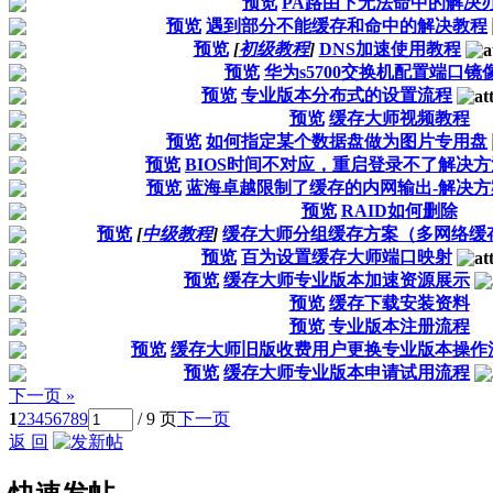
预览
PA路由下无法命中的解决
预览
遇到部分不能缓存和命中的解决教程
预览
[
初级教程
]
DNS加速使用教程
预览
华为s5700交换机配置端口镜
预览
专业版本分布式的设置流程
预览
缓存大师视频教程
预览
如何指定某个数据盘做为图片专用盘
预览
BIOS时间不对应，重启登录不了解决方
预览
蓝海卓越限制了缓存的内网输出-解决方
预览
RAID如何删除
预览
[
中级教程
]
缓存大师分组缓存方案（多网络缓
预览
百为设置缓存大师端口映射
预览
缓存大师专业版本加速资源展示
预览
缓存下载安装资料
预览
专业版本注册流程
预览
缓存大师旧版收费用户更换专业版本操作
预览
缓存大师专业版本申请试用流程
下一页 »
1
2
3
4
5
6
7
8
9
/ 9 页
下一页
返 回