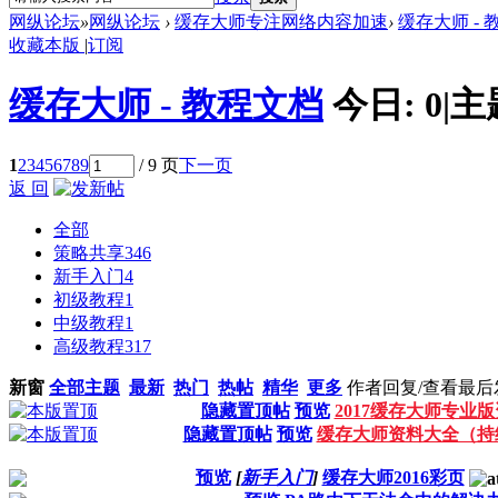
网纵论坛
»
网纵论坛
›
缓存大师专注网络内容加速
›
缓存大师 - 
收藏本版
|
订阅
缓存大师 - 教程文档
今日:
0
|
主
1
2
3
4
5
6
7
8
9
/ 9 页
下一页
返 回
全部
策略共享
346
新手入门
4
初级教程
1
中级教程
1
高级教程
317
新窗
全部主题
最新
热门
热帖
精华
更多
作者
回复/查看
最后
隐藏置顶帖
预览
2017缓存大师专业
隐藏置顶帖
预览
缓存大师资料大全（持
预览
[
新手入门
]
缓存大师2016彩页