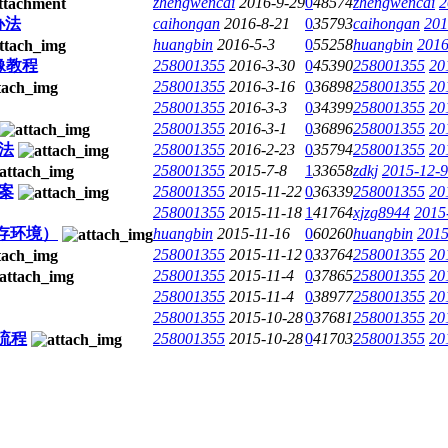
zhengwencai
2016-9-29
0
48574
zhengwencai
2
办法
caihongan
2016-8-21
0
35793
caihongan
201
huangbin
2016-5-3
0
55258
huangbin
2016
像教程
258001355
2016-3-30
0
45390
258001355
20
258001355
2016-3-16
0
36898
258001355
20
258001355
2016-3-3
0
34399
258001355
20
258001355
2016-3-1
0
36896
258001355
20
法
258001355
2016-2-23
0
35794
258001355
20
258001355
2015-7-8
1
33658
zdkj
2015-12-9
案
258001355
2015-11-22
0
36339
258001355
20
258001355
2015-11-18
1
41764
xjzg8944
2015
存环境）
huangbin
2015-11-16
0
60260
huangbin
2015
258001355
2015-11-12
0
33764
258001355
20
258001355
2015-11-4
0
37865
258001355
20
258001355
2015-11-4
0
38977
258001355
20
258001355
2015-10-28
0
37681
258001355
20
流程
258001355
2015-10-28
0
41703
258001355
20