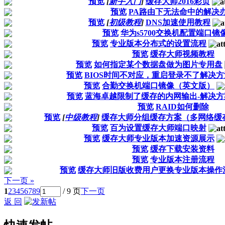
预览
[
新手入门
]
缓存大师2016彩页
预览
PA路由下无法命中的解决
预览
[
初级教程
]
DNS加速使用教程
预览
华为s5700交换机配置端口镜
预览
专业版本分布式的设置流程
预览
缓存大师视频教程
预览
如何指定某个数据盘做为图片专用盘
预览
BIOS时间不对应，重启登录不了解决方
预览
合勤交换机端口镜像（英文版）
预览
蓝海卓越限制了缓存的内网输出-解决方
预览
RAID如何删除
预览
[
中级教程
]
缓存大师分组缓存方案（多网络缓
预览
百为设置缓存大师端口映射
预览
缓存大师专业版本加速资源展示
预览
缓存下载安装资料
预览
专业版本注册流程
预览
缓存大师旧版收费用户更换专业版本操作
下一页 »
1
2
3
4
5
6
7
8
9
/ 9 页
下一页
返 回