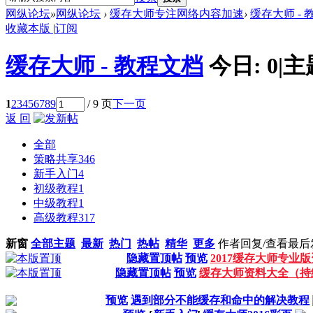
网纵论坛
»
网纵论坛
›
缓存大师专注网络内容加速
›
缓存大师 - 
收藏本版
|
订阅
缓存大师 - 教程文档
今日:
0
|
主
1
2
3
4
5
6
7
8
9
/ 9 页
下一页
返 回
全部
策略共享
346
新手入门
4
初级教程
1
中级教程
1
高级教程
317
新窗
全部主题
最新
热门
热帖
精华
更多
作者
回复/查看
最后
隐藏置顶帖
预览
2017缓存大师专业
隐藏置顶帖
预览
缓存大师资料大全（持
预览
遇到部分不能缓存和命中的解决教程